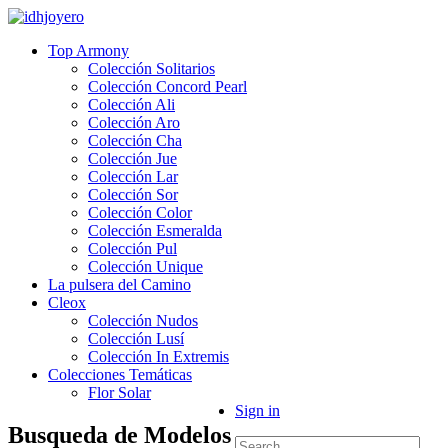
Top Armony
Colección Solitarios
Colección Concord Pearl
Colección Ali
Colección Aro
Colección Cha
Colección Jue
Colección Lar
Colección Sor
Colección Color
Colección Esmeralda
Colección Pul
Colección Unique
La pulsera del Camino
Cleox
Colección Nudos
Colección Lusí
Colección In Extremis
Colecciones Temáticas
Flor Solar
Sign in
Busqueda de Modelos